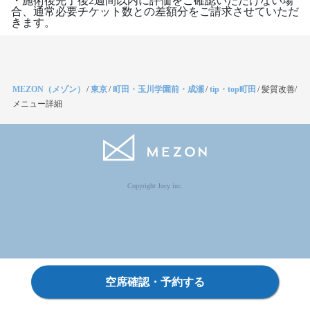
・施術後完了後2週間以内に評価をご確認いただけない場
合、通常必要チケット数との差額分をご請求させていただ
きます。
MEZON（メゾン）
/
東京
/
町田・玉川学園前・成瀬
/
tip・top町田
/
髪質改善/
メニュー詳細
Copyright Jocy inc.
空席確認・予約する