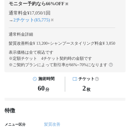
モニター予約なら
66
%OFF
※
通常料金¥17,050/1回
→
2チケット(¥5,775)
※
通常料金詳細
髪質改善料金¥ 13,200
+
シャンプースタイリング料金¥ 3,850
表示価格は全て税込です
※定額チケット 4チケット契約
時の金額です
※ご契約プランによって割引率が
66
%~
70
%になります
施術時間
チケット
60
2
分
枚
特徴
髪質改善
メニュー区分