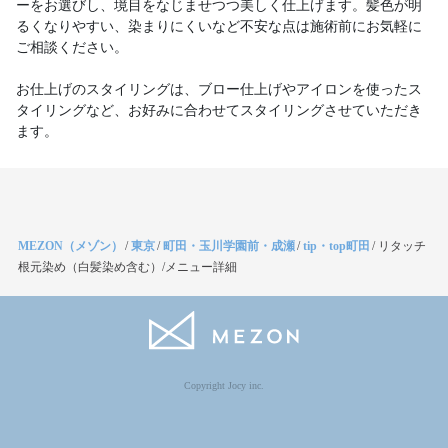
ーをお選びし、境目をなじませつつ美しく仕上げます。髪色が明
るくなりやすい、染まりにくいなど不安な点は施術前にお気軽に
ご相談ください。
お仕上げのスタイリングは、ブロー仕上げやアイロンを使ったス
タイリングなど、お好みに合わせてスタイリングさせていただき
ます。
MEZON（メゾン）
/
東京
/
町田・玉川学園前・成瀬
/
tip・top町田
/
リタッチ
根元染め（白髪染め含む）/メニュー詳細
Copyright Jocy inc.