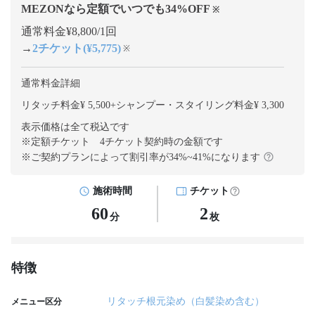
MEZONなら定額でいつでも
34
%OFF
※
通常料金¥8,800/1回
→
2チケット(¥5,775)
※
通常料金詳細
リタッチ料金¥ 5,500
+
シャンプー・スタイリング料金¥ 3,300
表示価格は全て税込です
※定額チケット 4チケット契約
時の金額です
※ご契約プランによって割引率が
34
%~
41
%になります
施術時間
チケット
60
2
分
枚
特徴
リタッチ根元染め（白髪染め含む）
メニュー区分