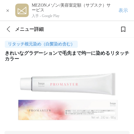
MEZONメゾン/美容室定額（サブスク）サ
×
表示
ービス
入手 -
Google Play
メニュー詳細
リタッチ根元染め（白髪染め含む）
きれいなグラデーションで毛先まで均一に染めるリタッチ
カラー