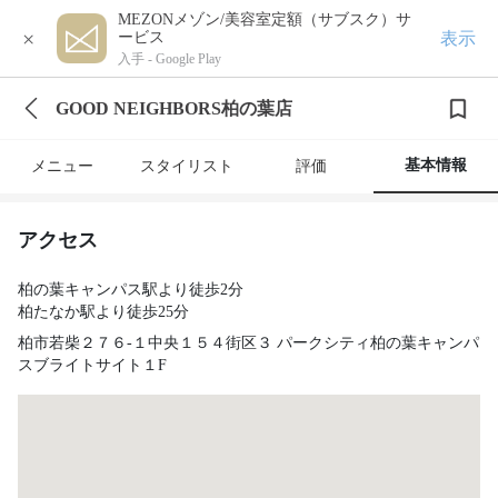
MEZONメゾン/美容室定額（サブスク）サ
×
表示
ービス
入手 -
Google Play
GOOD NEIGHBORS柏の葉店
基本情報
メニュー
スタイリスト
評価
アクセス
柏の葉キャンパス駅より徒歩2分
柏たなか駅より徒歩25分
柏市若柴２７６-１中央１５４街区３ パークシティ柏の葉キャンパ
スブライトサイト１F