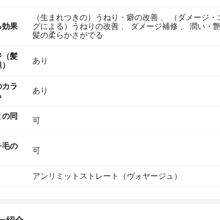
（生まれつきの）うねり・癖の改善
、
（ダメージ・
る効果
グによる）うねりの改善
、
ダメージ補修
、
潤い・艶
髪の柔らかさがでる
ジ（髪
あり
担）
のカラ
あり
ち
との同
可
チ毛の
可
アンリミットストレート（ヴォヤージュ）