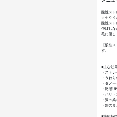
メニュ
酸性スト
クセやう
酸性スト
伸ばしな
毛に優し
【酸性ス
す。
■主な効
・ストレ
・うねり
・ダメー
・艶感U
・ハリ・
・髪の柔
・髪のま
■施術特