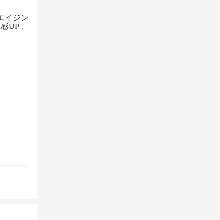
エイジン
感UP
、