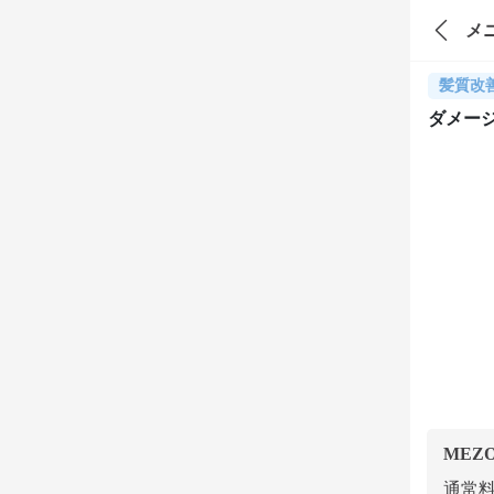
メ
髪質改
ダメー
MEZ
通常料金