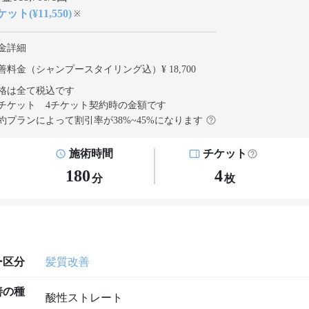
ット(¥11,550)
※
金詳細
善料金（シャンプースタイリング込）¥ 18,700
格は全て税込です
チケット 4チケット契約
時の金額です
約プランによって割引率が
38
%~
45
%になります
施術時間
チケット
180
4
分
枚
ー区分
髪質改善
善の種
酸性ストレート