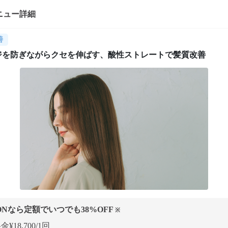
ニュー詳細
善
ジを防ぎながらクセを伸ばす、酸性ストレートで髪質改善
ONなら定額でいつでも
38
%OFF
※
¥18,700/1回