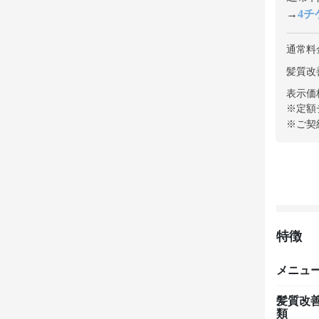
→
4チケ
通常料
髪質改
表示価
※定額
※ご契
特徴
メニュ
髪質改
類