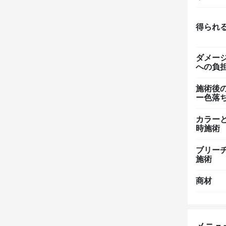
得られ
ダメー
への負
施術後
ー色落
カラー
時施術
ブリー
施術
商材