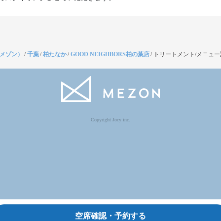
（メゾン）
/
千葉
/
柏たなか
/
GOOD NEIGHBORS柏の葉店
/
トリートメント/メニュー
Copyright Jocy inc.
空席確認・予約する