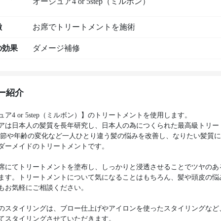
オージュア4 or 5step（ミルボン）
徴
お席でトリートメントを施術
の効果
ダメージ補修
ー紹介
ア4 or 5step（ミルボン）】のトリートメントを使用します。
アは日本人の髪質を長年研究し、日本人の為につくられた最高級トリー
季節や年齢の変化など一人ひとり違う髪の悩みを改善し、なりたい髪質
ダーメイドのトリートメントです。
席にてトリートメントを塗布し、しっかりと浸透させることでツヤのあ
ます。トリートメントについて気になることはもちろん、髪や頭皮の悩
もお気軽にご相談ください。
のスタイリングは、ブロー仕上げやアイロンを使ったスタイリングなど
てスタイリングさせていただきます。