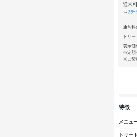
通常料金
→
2チケ
通常料
トリート
表示価
※定額
※ご契
特徴
メニュ
トリー