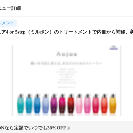
ニュー詳細
トメント
ア4 or 5step（ミルボン）のトリートメントで内側から補修、
ONなら定額でいつでも
38
%OFF
※