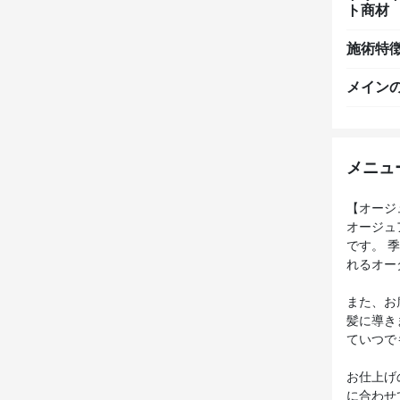
ト商材
施術特
メイン
メニュ
【オージュ
オージュ
です。 
れるオー
また、お
髪に導き
ていつで
お仕上げ
に合わせ