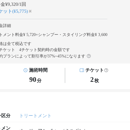
¥9,320/1回
ット(¥5,775)
※
金詳細
メント料金¥ 5,720
+
シャンプー・スタイリング料金¥ 3,600
格は全て税込です
チケット 4チケット契約
時の金額です
約プランによって割引率が
37
%~
45
%になります
施術時間
チケット
90
2
分
枚
ー区分
トリートメント
トメン