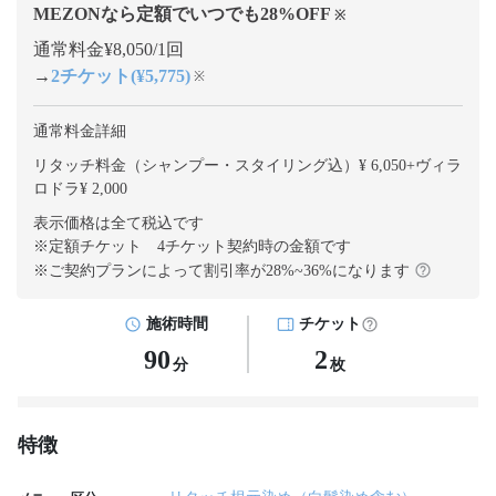
MEZONなら定額でいつでも
28
%OFF
※
通常料金¥8,050/1回
→
2チケット(¥5,775)
※
通常料金詳細
リタッチ料金（シャンプー・スタイリング込）¥ 6,050
+
ヴィラ
ロドラ¥ 2,000
表示価格は全て税込です
※定額チケット 4チケット契約
時の金額です
※ご契約プランによって割引率が
28
%~
36
%になります
施術時間
チケット
90
2
分
枚
特徴