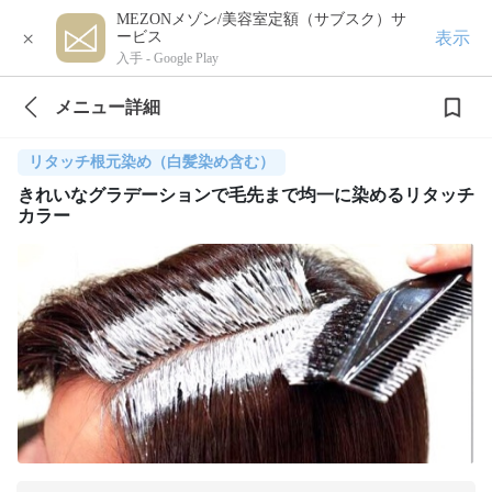
MEZONメゾン/美容室定額（サブスク）サ
×
表示
ービス
入手 -
Google Play
メニュー詳細
リタッチ根元染め（白髪染め含む）
きれいなグラデーションで毛先まで均一に染めるリタッチ
カラー