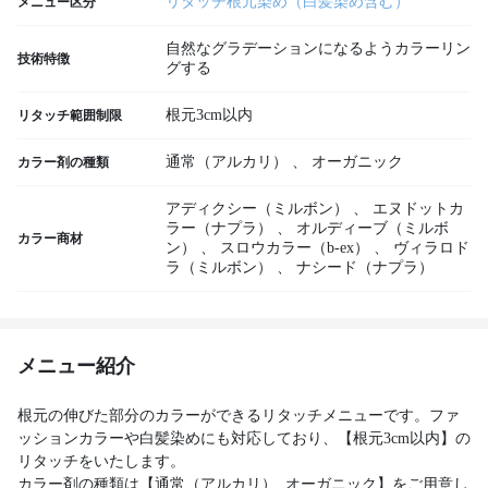
リタッチ根元染め（白髪染め含む）
メニュー区分
自然なグラデーションになるようカラーリン
技術特徴
グする
根元3cm以内
リタッチ範囲制限
通常（アルカリ）
、
オーガニック
カラー剤の種類
アディクシー（ミルボン）
、
エヌドットカ
ラー（ナプラ）
、
オルディーブ（ミルボ
カラー商材
ン）
、
スロウカラー（b-ex）
、
ヴィラロド
ラ（ミルボン）
、
ナシード（ナプラ）
メニュー紹介
根元の伸びた部分のカラーができるリタッチメニューです。ファ
ッションカラーや白髪染めにも対応しており、【根元3cm以内】の
リタッチをいたします。
カラー剤の種類は【通常（アルカリ）, オーガニック】をご用意し