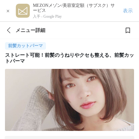
MEZONメゾン/美容室定額（サブスク）サ
×
表示
ービス
入手 -
Google Play
メニュー詳細
前髪カットパーマ
ストレート可能！前髪のうねりやクセも整える、前髪カッ
トパーマ