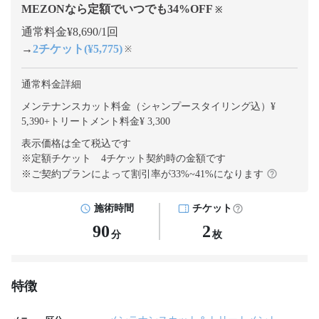
MEZONなら定額でいつでも
34
%OFF
※
通常料金¥8,690/1回
→
2チケット(¥5,775)
※
通常料金詳細
メンテナンスカット料金（シャンプースタイリング込）¥
5,390
+
トリートメント料金¥ 3,300
表示価格は全て税込です
※定額チケット 4チケット契約
時の金額です
※ご契約プランによって割引率が
33
%~
41
%になります
施術時間
チケット
90
2
分
枚
特徴