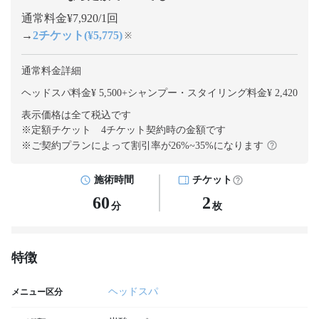
通常料金¥7,920/1回
→
2チケット(¥5,775)
※
通常料金詳細
ヘッドスパ料金¥ 5,500
+
シャンプー・スタイリング料金¥ 2,420
表示価格は全て税込です
※定額チケット 4チケット契約
時の金額です
※ご契約プランによって割引率が
26
%~
35
%になります
施術時間
チケット
60
2
分
枚
特徴
ヘッドスパ
メニュー区分