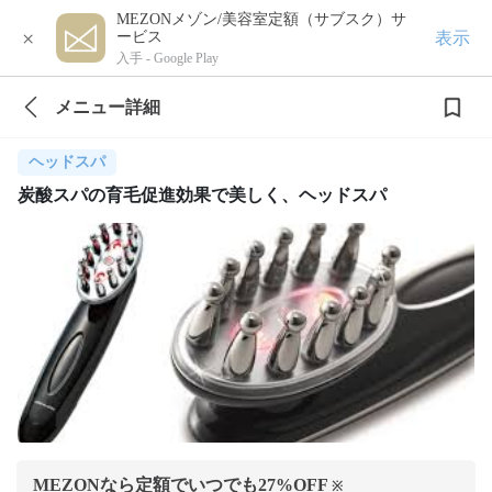
MEZONメゾン/美容室定額（サブスク）サ
×
表示
ービス
入手 -
Google Play
メニュー詳細
ヘッドスパ
炭酸スパの育毛促進効果で美しく、ヘッドスパ
MEZONなら定額でいつでも
27
%OFF
※