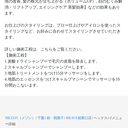
境の改善, 髪の根元が立ち上がる（ボリュームUP）, 顔のむくみ解
消・リフトアップ, エイジングケア 美髪効果】などの効果もあり
ます。
お仕上げのスタイリングは、ブロー仕上げやアイロンを使ったス
タイリングなど、お好みに合わせてスタイリングさせていただき
ます。
詳しい施術工程は、こちらをご覧ください。
【施術工程】
1.炭酸ドライシャンプーで毛穴の皮脂を除去します。
2.スキャルプシャンプーでシャンプーします。
3.地肌トリートメントをつけ15分マッサージをします。
4.地肌のエッセンスをつけスキャルプマシーンでマッサージを10
分間おこないます。
MEZON（メゾン）
/
千葉
/
柏・我孫子
/
BRAVE柏東口店
/
ヘッドスパ/メニュ
ー詳細