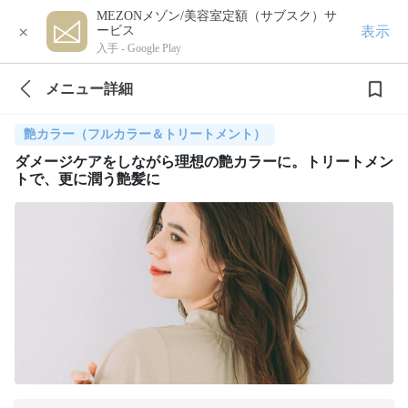
MEZONメゾン/美容室定額（サブスク）サ
×
表示
ービス
入手 -
Google Play
メニュー詳細
艶カラー（フルカラー＆トリートメント）
ダメージケアをしながら理想の艶カラーに。トリートメン
トで、更に潤う艶髪に