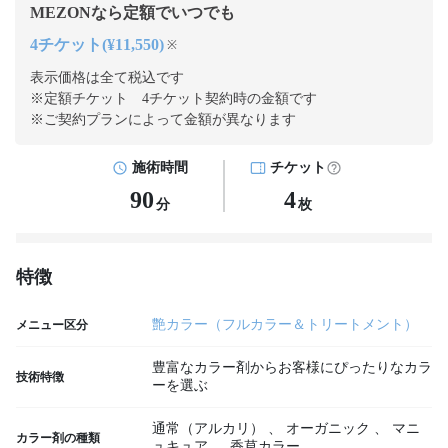
MEZONなら定額でいつでも
4チケット(¥11,550)
※
表示価格は全て税込です
※定額チケット 4チケット契約
時の金額です
※ご契約プランによって金額が異なります
施術時間
チケット
90
4
分
枚
特徴
艶カラー（フルカラー＆トリートメント）
メニュー区分
豊富なカラー剤からお客様にぴったりなカラ
技術特徴
ーを選ぶ
通常（アルカリ）
、
オーガニック
、
マニ
カラー剤の種類
ュキュア
、
香草カラー