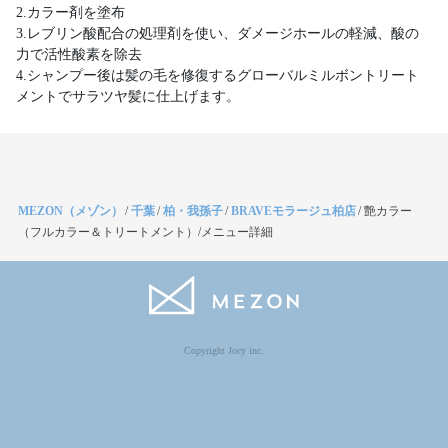
2.カラー剤を塗布
3.レブリン酸配合の処理剤を使い、ダメージホールの軽減、酸の
力で活性酸素を除去
4.シャンプー後は髪の毛を修復するグローバルミルボントリート
メントでサラツヤ髪に仕上げます。
MEZON（メゾン）
/
千葉
/
柏・我孫子
/
BRAVEモラージュ柏店
/
艶カラー
（フルカラー＆トリートメント）/メニュー詳細
Copyright Jocy inc.