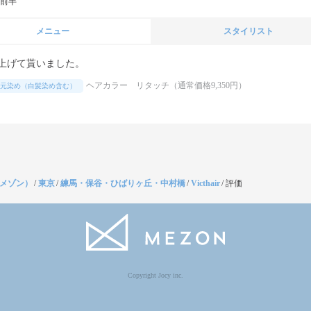
代前半
メニュー
スタイリスト
上げて貰いました。
ヘアカラー リタッチ（通常価格9,350円）
元染め（白髪染め含む）
（メゾン）
/
東京
/
練馬・保谷・ひばりヶ丘・中村橋
/
Victhair
/
評価
Copyright Jocy inc.