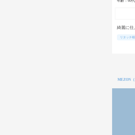
年齢：60
綺麗に仕
リタッチ根
MEZON