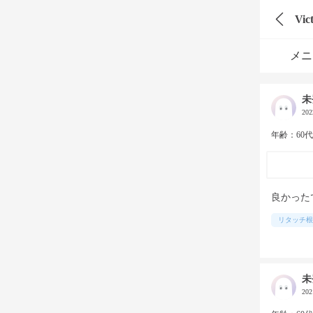
Vic
メニ
未
20
年齢：60
良かった
リタッチ根
未
20