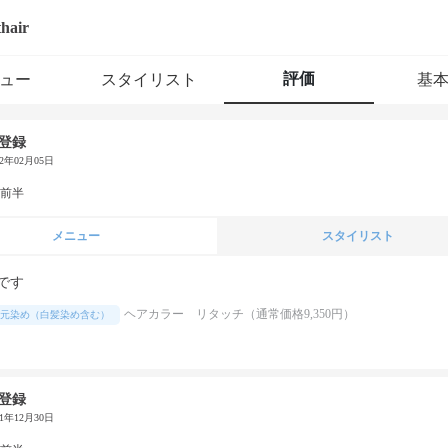
thair
評価
ュー
スタイリスト
基
登録
22年02月05日
代前半
メニュー
スタイリスト
です
ヘアカラー リタッチ（通常価格9,350円）
元染め（白髪染め含む）
登録
21年12月30日