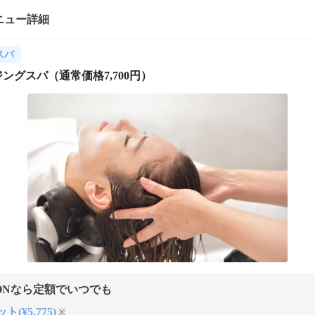
ニュー詳細
スパ
ングスパ（通常価格7,700円）
ONなら定額でいつでも
ト(¥5,775)
※