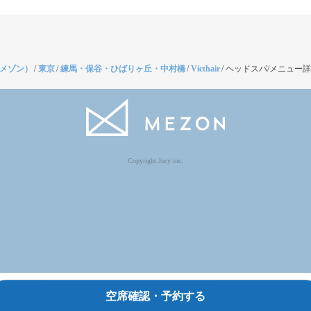
（メゾン）
/
東京
/
練馬・保谷・ひばりヶ丘・中村橋
/
Victhair
/
ヘッドスパ/メニュー
Copyright Jocy inc.
空席確認・予約する