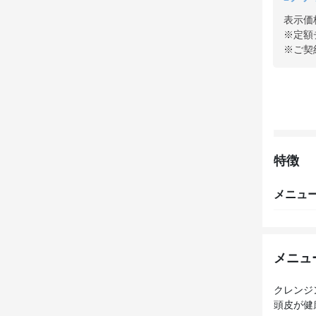
表示価
※定額
※ご契
特徴
メニュ
メニュ
クレンジ
頭皮が健