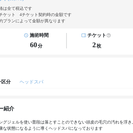
格は全て税込です
チケット 4チケット契約
時の金額です
約プランによって金額が異なります
施術時間
チケット
60
2
分
枚
ー区分
ヘッドスパ
ー紹介
ングジェルを使い普段は落とすことのできない頭皮の毛穴の汚れを浮き
康な状態になるように導くヘッドスパになっております