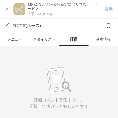
MEZONメゾン/美容室定額（サブスク）サ
×
表示
ービス
入手 -
Google Play
RUTH(ルース)
評価
メニュー
スタイリスト
基本情報
評価コメント募集中です。
応援して頂けると嬉しいです！