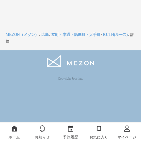
MEZON（メゾン）
/
広島
/
立町・本通・紙屋町・大手町
/
RUTH(ルース)
/
評
価
Copyright Jocy inc.
ホーム
お知らせ
予約履歴
お気に入り
マイページ