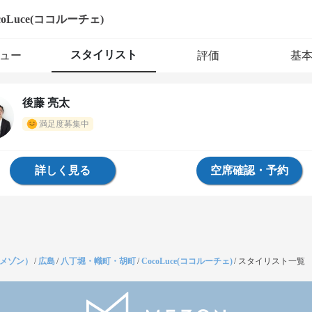
coLuce(ココルーチェ)
スタイリスト
ュー
評価
基
後藤 亮太
満足度募集中
詳しく見る
空席確認・予約
（メゾン）
/
広島
/
八丁堀・幟町・胡町
/
CocoLuce(ココルーチェ)
/
スタイリスト一覧