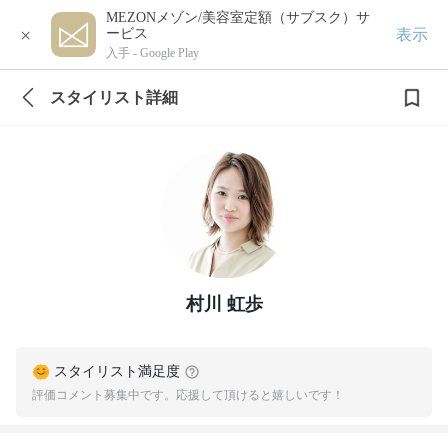
MEZONメゾン/美容室定額（サブスク）サ
×
表示
ービス
入手 -
Google Play
スタイリスト詳細
村川 虹歩
スタイリスト満足度
評価コメント募集中です。応援して頂けると嬉しいです！