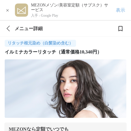
MEZONメゾン/美容室定額（サブスク）サ
×
表示
ービス
入手 -
Google Play
メニュー詳細
リタッチ根元染め（白髪染め含む）
イルミナカラーリタッチ（通常価格10,340円）
MEZONなら定額でいつでも