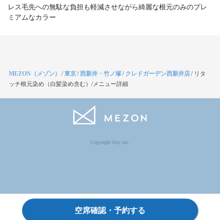
レス毛先への無駄な負担も軽減させながら綺麗な根元のみのプレ
ミアムなカラー
MEZON（メゾン）
/
東京
/
西新井・竹ノ塚
/
クレドガーデン西新井店
/
リタ
ッチ根元染め（白髪染め含む）/メニュー詳細
Copyright Jocy inc.
空席確認・予約する