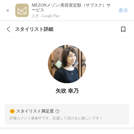
MEZONメゾン/美容室定額（サブスク）サ
×
表示
ービス
入手 -
Google Play
スタイリスト詳細
矢吹 幸乃
スタイリスト満足度
評価コメント募集中です。応援して頂けると嬉しいです！