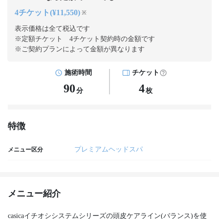
4チケット(¥11,550)
※
表示価格は全て税込です
※定額チケット 4チケット契約
時の金額です
※ご契約プランによって金額が異なります
施術時間
チケット
90
4
分
枚
特徴
プレミアムヘッドスパ
メニュー区分
メニュー紹介
casicaイチオシシステムシリーズの頭皮ケアライン(バランス)を使