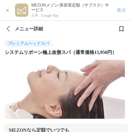
MEZONメゾン/美容室定額（サブスク）サ
×
表示
ービス
入手 -
Google Play
メニュー詳細
プレミアムヘッドスパ
システムリボーン極上改善スパ（通常価格15,950円）
MEZONなら定額でいつでも