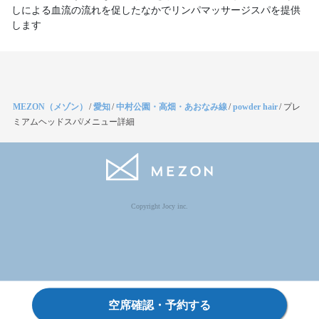
しによる血流の流れを促したなかでリンパマッサージスパを提供
します
MEZON（メゾン）
/
愛知
/
中村公園・高畑・あおなみ線
/
powder hair
/
プレ
ミアムヘッドスパ/メニュー詳細
Copyright Jocy inc.
空席確認・予約する