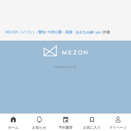
MEZON（メゾン）
/
愛知
/
中村公園・高畑・あおなみ線
/
qin
/
評価
Copyright Jocy inc.
ホーム
お知らせ
予約履歴
お気に入り
マイページ