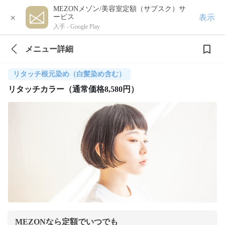
MEZONメゾン/美容室定額（サブスク）サ
×
表示
ービス
入手 -
Google Play
メニュー詳細
リタッチ根元染め（白髪染め含む）
リタッチカラー（通常価格8,580円）
MEZONなら定額でいつでも