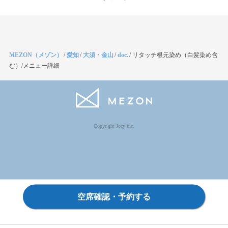
MEZON（メゾン）
/
愛知
/
大須・金山
/
doc.
/
リタッチ根元染め（白髪染め含
む）/メニュー詳細
Copyright Jocy inc.
空席確認・予約する