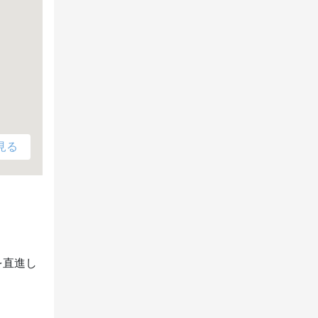
見る
を直進し