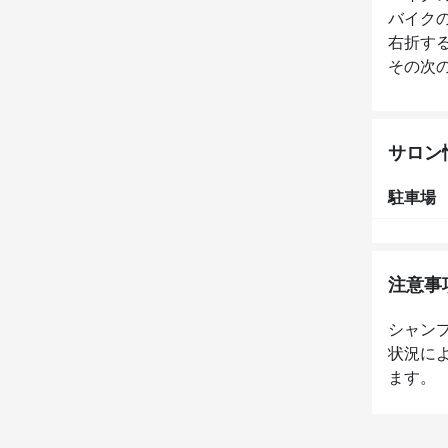
バイク
右折す
その次
サロン
駐車場
注意事
シャン
状況に
ます。