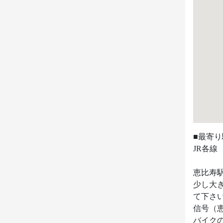
■最寄り
JR各線 
恵比寿
少し大
て下さい
信号（恵
バイクの