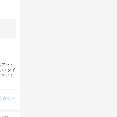
るアット
いスタイ
ださい！
くみる