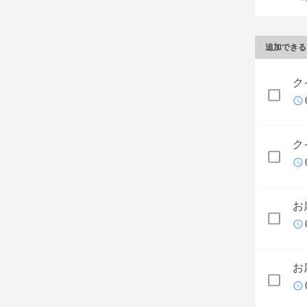
追加できる
ク
ク
お
お