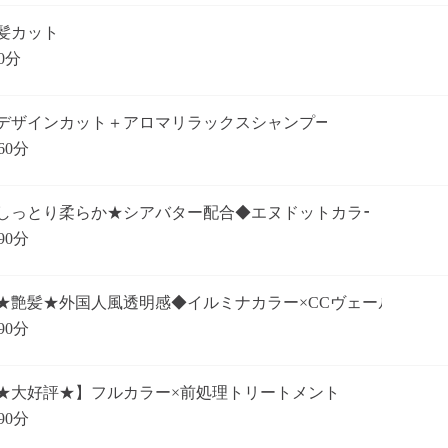
髪カット
0分
デザインカット＋アロマリラックスシャンプー
60分
しっとり柔らか★シアバター配合◆エヌドットカラー
90分
★艶髪★外国人風透明感◆イルミナカラー×CCヴェール
90分
★大好評★】フルカラー×前処理トリートメント
90分