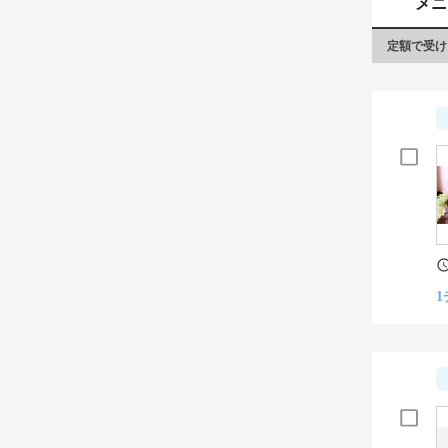
メニ
定額で受け
1