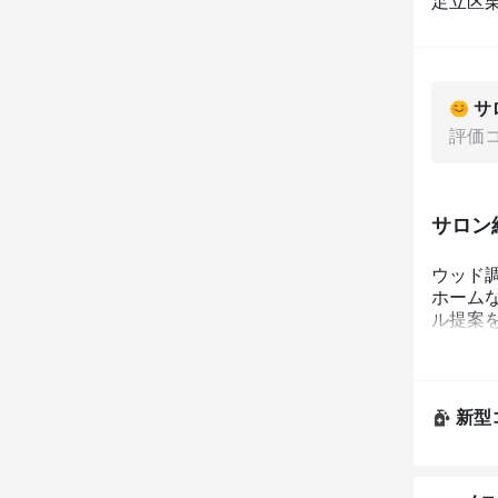
足立区栗原
サ
評価
サロン
ウッド
ホーム
ル提案
新型