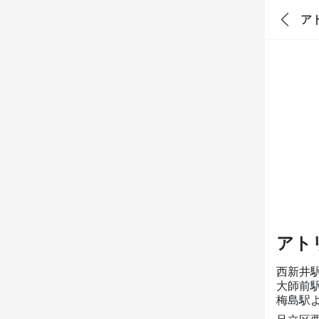
ア
アト
西新井
大師前
梅島駅よ