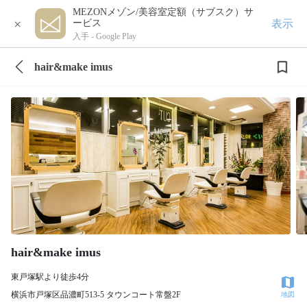
MEZONメゾン/美容室定額（サブスク）サ
×
表示
ービス
入手 -
Google Play
hair&make imus
hair&make imus
東戸塚駅より徒歩4分
横浜市戸塚区品濃町513-5 タウンコート常盤2F
地図