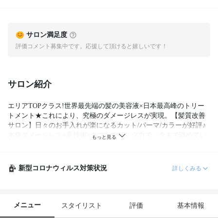
サロン満足度
評価コメント募集中です。応援して頂けると嬉しいです！
サロン紹介
エリアTOPクラス!世界最先端の髪の美容液×日本最高峰のトリー
トメント★これにより、究極のダメージレスが実現。【髪質改善
サロン】日々のお手入れが楽になるカット/パーマ/カラーが好評♪
本格ダメージレス×高技術×カウンセリング力で、今まで諦めてい
た悩みを解消し『なりたい』を叶えます★マツエクサロン併設★
新型コロナウィルス対策状況
詳しくみる
メニュー
スタイリスト
評価
基本情報