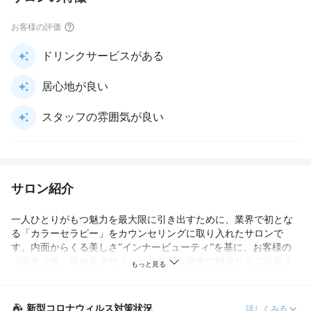
お客様の評価
ドリンクサービスがある
居心地が良い
スタッフの雰囲気が良い
サロン紹介
一人ひとりがもつ魅力を最大限に引き出すために、業界で初とな
る「カラーセラピー」をカウンセリングに取り入れたサロンで
す。内面からくる美しさ”インナービューティ”を基に、お客様の
《似合う色、求めるデザイン》を色彩心理学の観点からご提案さ
せて頂きます。そして、”美しさ”の土台となる髪質・頭皮環境を
改善し(髪質・頭皮改善のプロ《オージュアソムリエ》在店)、”美
しさとヘアデザイン”を提供いたします。
新型コロナウィルス対策状況
詳しくみる