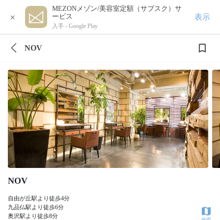
MEZONメゾン/美容室定額（サブスク）サ
×
表示
ービス
入手 -
Google Play
NOV
NOV
自由が丘駅より徒歩4分
九品仏駅より徒歩6分
奥沢駅より徒歩8分
地図