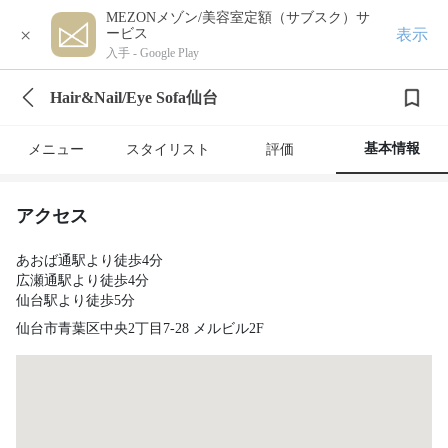
MEZONメゾン/美容室定額（サブスク）サ
×
表示
ービス
入手 -
Google Play
Hair&Nail/Eye Sofa仙台
基本情報
メニュー
スタイリスト
評価
アクセス
あおば通駅より徒歩4分
広瀬通駅より徒歩4分
仙台駅より徒歩5分
仙台市青葉区中央2丁目7-28 メルビル2F