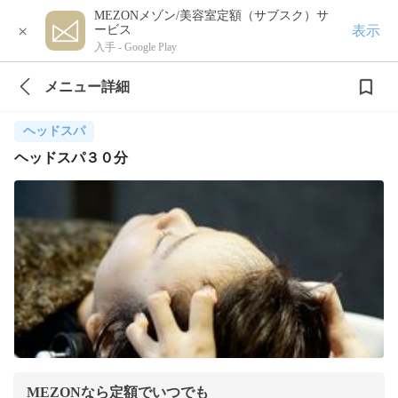
MEZONメゾン/美容室定額（サブスク）サ
×
表示
ービス
入手 -
Google Play
メニュー詳細
ヘッドスパ
ヘッドスパ３０分
MEZONなら定額でいつでも