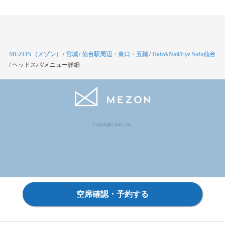
MEZON（メゾン）
/
宮城
/
仙台駅周辺・東口・五橋
/
Hair&Nail/Eye Sofa仙台
/
ヘッドスパ/メニュー詳細
Copyright Jocy inc.
空席確認・予約する