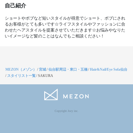
自己紹介
ショートやボブなど短いスタイルが得意でショート、ボブにされ
るお客様がとても多いです☆ライフスタイルやファッションに合
わせたヘアスタイルを提案させていただきます☆お悩みやなりた
いイメージなど髪のことはなんでもご相談ください！
MEZON（メゾン）
/
宮城
/
仙台駅周辺・東口・五橋
/
Hair&Nail/Eye Sofa仙台
/
スタイリスト一覧
/
SAKURA
Copyright Jocy inc.