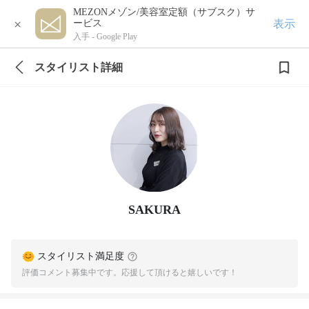
MEZONメゾン/美容室定額（サブスク）サ
×
表示
ービス
入手 -
Google Play
スタイリスト詳細
SAKURA
スタイリスト満足度
評価コメント募集中です。応援して頂けると嬉しいです！