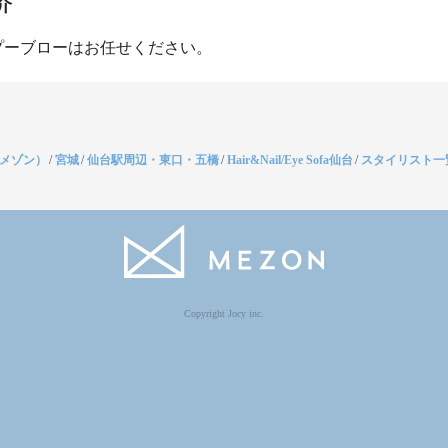
介
プーブローはお任せください。
（メゾン）
/
宮城
/
仙台駅周辺・東口・五橋
/
Hair&Nail/Eye Sofa仙台
/
スタイリスト一
Copyright Jocy inc.