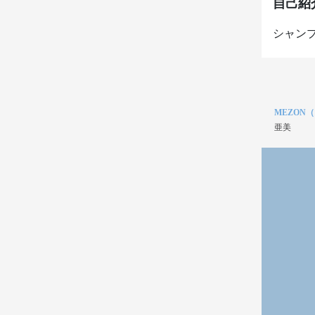
自己紹
シャン
MEZON
亜美