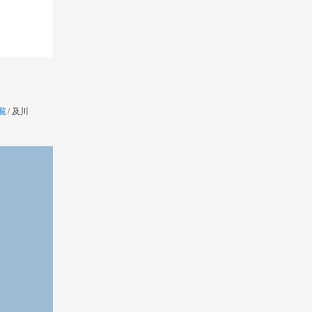
覧
/
及川