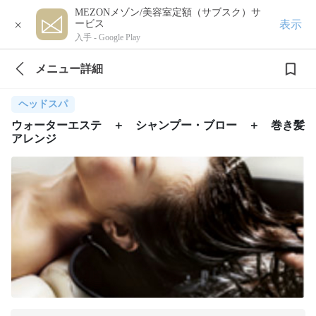
MEZONメゾン/美容室定額（サブスク）サ
×
表示
ービス
入手 -
Google Play
メニュー詳細
ヘッドスパ
ウォーターエステ ＋ シャンプー・ブロー ＋ 巻き髪
アレンジ