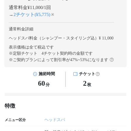
通常料金¥11,000/1回
→
2チケット(¥5,775)
※
通常料金詳細
ヘッドスパ料金（シャンプー・スタイリング込）¥ 11,000
表示価格は全て税込です
※定額チケット 4チケット契約
時の金額です
※ご契約プランによって割引率が
47
%~
53
%になります
施術時間
チケット
60
2
分
枚
特徴
ヘッドスパ
メニュー区分