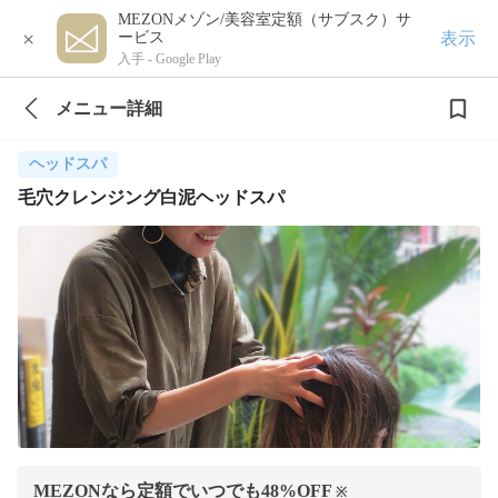
MEZONメゾン/美容室定額（サブスク）サ
×
表示
ービス
入手 -
Google Play
メニュー詳細
ヘッドスパ
毛穴クレンジング白泥ヘッドスパ
MEZONなら定額でいつでも
48
%OFF
※