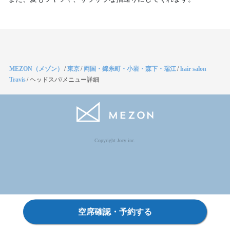
MEZON（メゾン）
/
東京
/
両国・錦糸町・小岩・森下・瑞江
/
hair salon
Travis
/
ヘッドスパ/メニュー詳細
Copyright Jocy inc.
空席確認・予約する