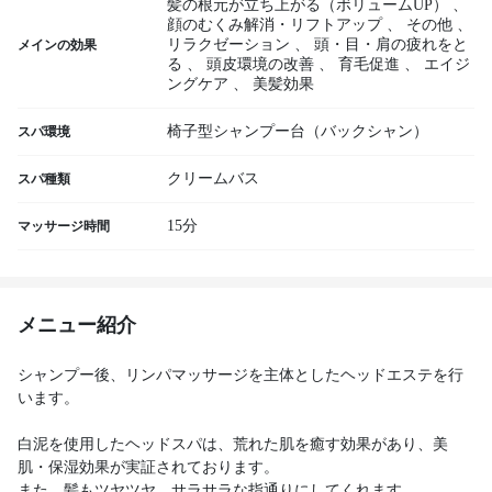
髪の根元が立ち上がる（ボリュームUP）
、
顔のむくみ解消・リフトアップ
、
その他
、
リラクゼーション
、
頭・目・肩の疲れをと
メインの効果
る
、
頭皮環境の改善
、
育毛促進
、
エイジ
ングケア
、
美髪効果
椅子型シャンプー台（バックシャン）
スパ環境
クリームバス
スパ種類
15分
マッサージ時間
メニュー紹介
シャンプー後、リンパマッサージを主体としたヘッドエステを行
います。
白泥を使用したヘッドスパは、荒れた肌を癒す効果があり、美
肌・保湿効果が実証されております。
また、髪もツヤツヤ、サラサラな指通りにしてくれます。