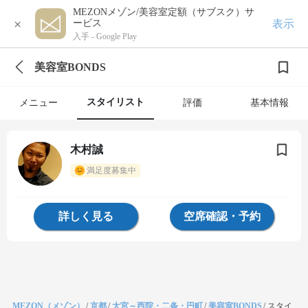
MEZONメゾン/美容室定額（サブスク）サ
×
表示
ービス
入手 -
Google Play
美容室BONDS
スタイリスト
メニュー
評価
基本情報
木村誠
満足度募集中
詳しく見る
空席確認・予約
MEZON（メゾン）
/
京都
/
大宮～西院・二条・円町
/
美容室BONDS
/
スタイ