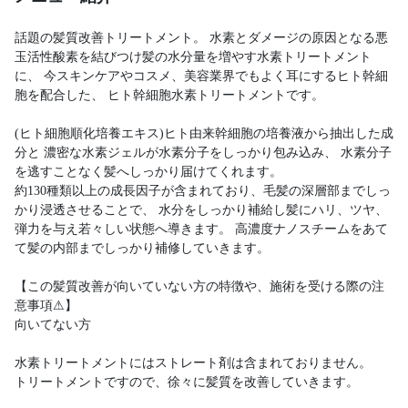
話題の髪質改善トリートメント。 水素とダメージの原因となる悪
玉活性酸素を結びつけ髪の水分量を増やす水素トリートメント
に、 今スキンケアやコスメ、美容業界でもよく耳にするヒト幹細
胞を配合した、 ヒト幹細胞水素トリートメントです。
(ヒト細胞順化培養エキス)ヒト由来幹細胞の培養液から抽出した成
分と 濃密な水素ジェルが水素分子をしっかり包み込み、 水素分子
を逃すことなく髪へしっかり届けてくれます。
約130種類以上の成長因子が含まれており、毛髪の深層部までしっ
かり浸透させることで、 水分をしっかり補給し髪にハリ、ツヤ、
弾力を与え若々しい状態へ導きます。 高濃度ナノスチームをあて
て髪の内部までしっかり補修していきます。
【この髪質改善が向いていない方の特徴や、施術を受ける際の注
意事項⚠】
向いてない方
水素トリートメントにはストレート剤は含まれておりません。
トリートメントですので、徐々に髪質を改善していきます。