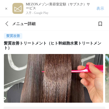
MEZONメゾン/美容室定額（サブスク）サ
×
表示
ービス
入手 -
Google Play
メニュー詳細
髪質改善
髪質改善トリートメント（ヒト幹細胞水素トリートメン
ト）