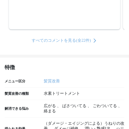
すべてのコメントを見る(全22件)
特徴
髪質改善
メニュー区分
水素トリートメント
髪質改善の種類
広がる
、
ぱさついてる
、
ごわついてる
、
解消できる悩み
絡まる
（ダメージ・エイジングによる）うねりの改
善
、
ダメージ補修
、
潤い・艶感UP
、
ハリ
得られる効果