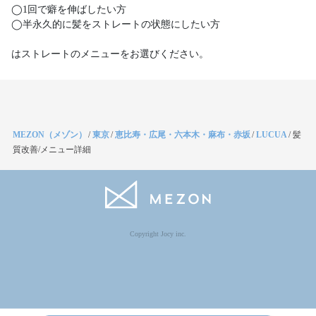
◯1回で癖を伸ばしたい方
◯半永久的に髪をストレートの状態にしたい方
MEZON（メゾン）
/
東京
/
恵比寿・広尾・六本木・麻布・赤坂
/
LUCUA
/
髪
質改善/メニュー詳細
Copyright Jocy inc.