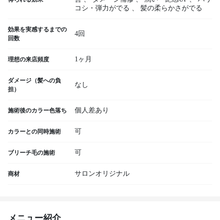
コシ・弾力がでる
、
髪の柔らかさがでる
効果を実感するまでの
4回
回数
1ヶ月
理想の来店頻度
ダメージ（髪への負
なし
担）
個人差あり
施術後のカラー色落ち
可
カラーとの同時施術
可
ブリーチ毛の施術
サロンオリジナル
商材
メニュー紹介