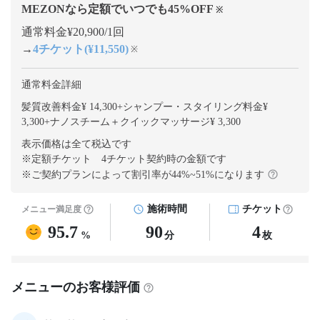
MEZONなら定額でいつでも
45
%OFF
※
通常料金¥20,900/1回
→
4チケット(¥11,550)
※
通常料金詳細
髪質改善料金¥ 14,300
+
シャンプー・スタイリング料金¥
3,300
+
ナノスチーム＋クイックマッサージ¥ 3,300
表示価格は全て税込です
※定額チケット 4チケット契約
時の金額です
※ご契約プランによって割引率が
44
%~
51
%になります
施術時間
チケット
メニュー満足度
95.7
90
4
%
分
枚
メニューのお客様評価