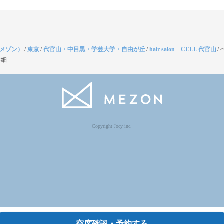
（メゾン）
/
東京
/
代官山・中目黒・学芸大学・自由が丘
/
hair salon CELL 代官山
/
詳細
Copyright Jocy inc.
空席確認・予約する