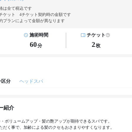
格は全て税込です
チケット 4チケット契約
時の金額です
約プランによって金額が異なります
施術時間
チケット
60
2
分
枚
ー区分
ヘッドスパ
ー紹介
シ・ボリュームアップ・髪の艶アップが期待できるスパです。
ただく事で、加齢による髪のクセもおさまりやすくなります。