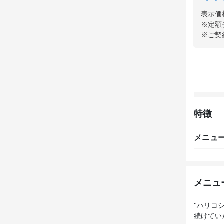
表示価
※定額
※ご契
特徴
メニュ
メニュ
"ハリコ
続けてい