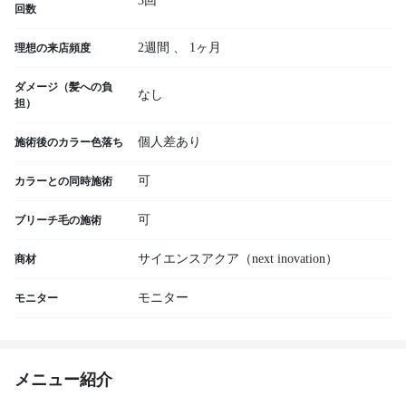
3回
回数
2週間
、
1ヶ月
理想の来店頻度
ダメージ（髪への負
なし
担）
個人差あり
施術後のカラー色落ち
可
カラーとの同時施術
可
ブリーチ毛の施術
サイエンスアクア（next inovation）
商材
モニター
モニター
メニュー紹介