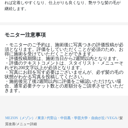
れば定着しやすくなり、仕上がりも良くなり、艶サラな髪の毛が
継続します。
モニター注意事項
・モニターのご予約は、施術後に写真つきの評価投稿が必
須となります。評価をしていただくことが必須のため、お
得に施術を受けていただくことができます。
・評価投稿期限は、施術当日から2週間以内となります。
・評価のテキストコメントは、スタイリスト・メニューそ
れぞれ200文字以上が必須となります。
・写真にお顔を写す必要はございませんが、必ず髪の毛の
状態がわかる写真を投稿してください。
・施術後完了後2週間以内に評価をご確認いただけない場
合、通常必要チケット数との差額分をご請求させていただ
きます。
MEZON（メゾン）
/
東京
/
代官山・中目黒・学芸大学・自由が丘
/
VEGA
/
髪
質改善/メニュー詳細