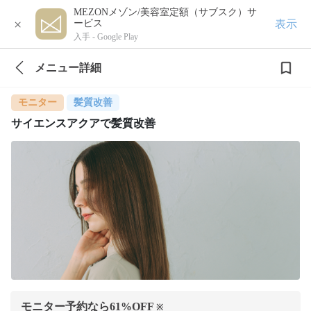
MEZONメゾン/美容室定額（サブスク）サ
×
表示
ービス
入手 -
Google Play
メニュー詳細
モニター
髪質改善
サイエンスアクアで髪質改善
モニター予約なら
61
%OFF
※