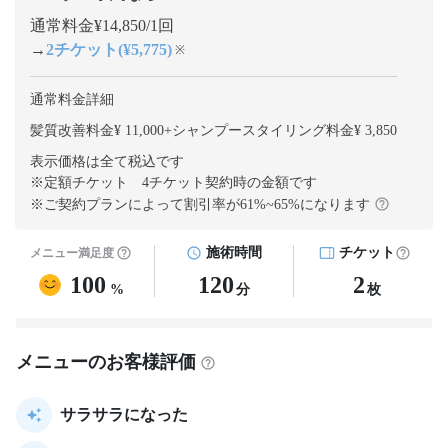
通常料金¥14,850/1回
→
2チケット(¥5,775)
※
通常料金詳細
髪質改善料金¥ 11,000
+
シャンプースタイリング料金¥ 3,850
表示価格は全て税込です
※定額チケット 4チケット契約
時の金額です
※ご契約プランによって割引率が
61
%~
65
%になります
施術時間
チケット
メニュー満足度
100
120
2
%
分
枚
メニューのお客様評価
サラサラになった