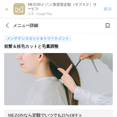
MEZONメゾン/美容室定額（サブスク）サ
×
表示
ービス
入手 -
Google Play
メニュー詳細
メンテナンスカット＆トリートメント
前髪＆枝毛カットと毛量調整
MEZONなら定額でいつでも
25
%OFF
※