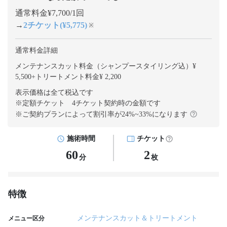
通常料金¥7,700/1回
→
2チケット(¥5,775)
※
通常料金詳細
メンテナンスカット料金（シャンプースタイリング込）¥
5,500
+
トリートメント料金¥ 2,200
表示価格は全て税込です
※定額チケット 4チケット契約
時の金額です
※ご契約プランによって割引率が
24
%~
33
%になります
施術時間
チケット
60
2
分
枚
特徴
メンテナンスカット＆トリートメント
メニュー区分