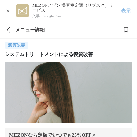
MEZONメゾン/美容室定額（サブスク）サ
×
表示
ービス
入手 -
Google Play
メニュー詳細
髪質改善
システムトリートメントによる髪質改善
MEZONなら定額でいつでも
25
%OFF
※