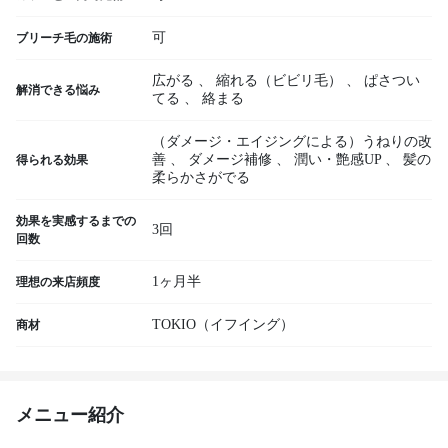
可
ブリーチ毛の施術
広がる
、
縮れる（ビビリ毛）
、
ぱさつい
解消できる悩み
てる
、
絡まる
（ダメージ・エイジングによる）うねりの改
善
、
ダメージ補修
、
潤い・艶感UP
、
髪の
得られる効果
柔らかさがでる
効果を実感するまでの
3回
回数
1ヶ月半
理想の来店頻度
TOKIO（イフイング）
商材
メニュー紹介