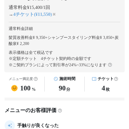
通常料金¥15,400/1回
→
4チケット(¥11,550)
※
通常料金詳細
髪質改善料金¥ 9,350
+
シャンプースタイリング料金¥ 3,850
+
炭
酸泉¥ 2,200
表示価格は全て税込です
※定額チケット 4チケット契約
時の金額です
※ご契約プランによって割引率が
24
%~
33
%になります
施術時間
チケット
メニュー満足度
100
90
4
%
分
枚
メニューのお客様評価
手触りが良くなった