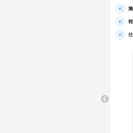
施
程
仕