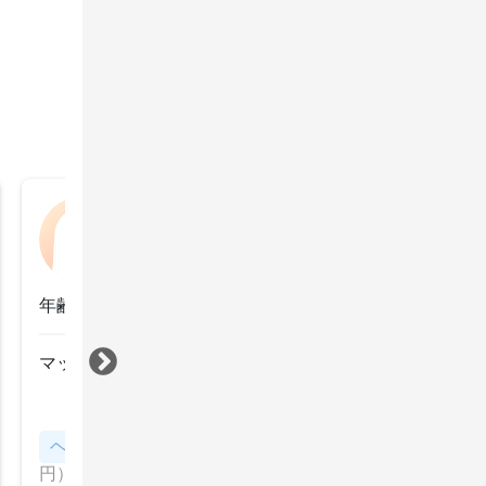
のり
2025年9月27日
年齢：50代前半
マッサージが力強く気持ちよかったです！！
すべて見る
ヘッドスパ
クレンジングヘッドスパ（通常価格8,800
円）