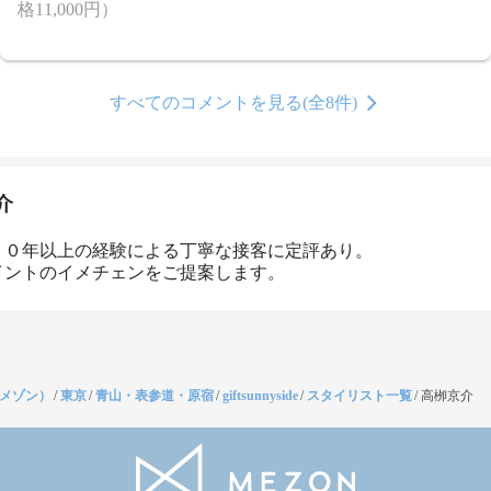
格11,000円）
すべてのコメントを見る(全8件)
介
２０年以上の経験による丁寧な接客に定評あり。

イントのイメチェンをご提案します。
（メゾン）
/
東京
/
青山・表参道・原宿
/
giftsunnyside
/
スタイリスト一覧
/
高栁京介