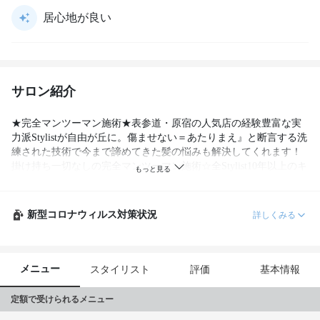
居心地が良い
サロン紹介
★完全マンツーマン施術★表参道・原宿の人気店の経験豊富な実
力派Stylistが自由が丘に。傷ませない＝あたりまえ』と断言する洗
練された技術で今まで諦めてきた髪の悩みも解決してくれます！
掛け持ち一切なしの完全マンツーマン施術☆全Stylist10年以上のキ
ャリア☆『だから安心してお任せ出来ます♪プラスワン【自由が
丘】
新型コロナウィルス対策状況
詳しくみる
メニュー
スタイリスト
評価
基本情報
定額で受けられるメニュー