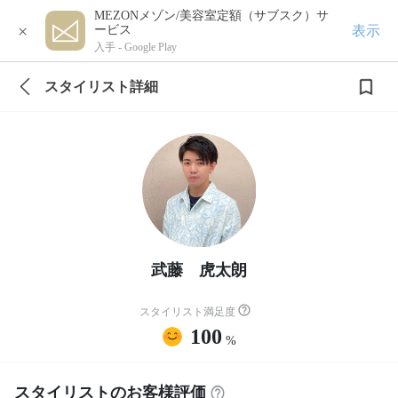
MEZONメゾン/美容室定額（サブスク）サ
×
表示
ービス
入手 -
Google Play
スタイリスト詳細
武藤 虎太朗
スタイリスト満足度
100
%
スタイリストのお客様評価