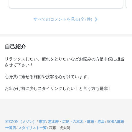
すべてのコメントを見る(全7件)
自己紹介
リラックスしたい、疲れをとりたいなどお悩みの方是非僕に担当
させて下さい！

心身共に癒せる施術や接客を心がけています。

お出かけ前に少しスタイリングしたい！と言う方も是非！
MEZON（メゾン）
/
東京
/
恵比寿・広尾・六本木・麻布・赤坂
/
SORA麻布
十番店
/
スタイリスト一覧
/
武藤 虎太朗