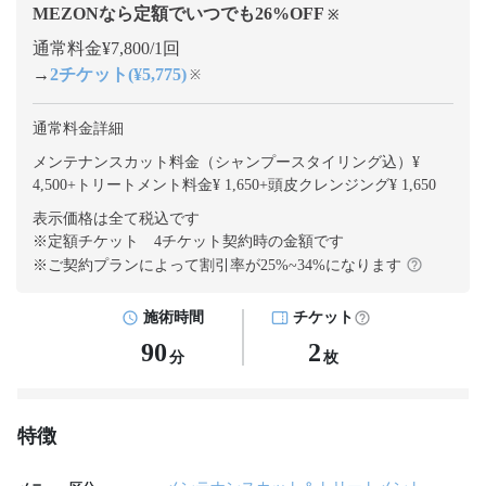
MEZONなら定額でいつでも
26
%OFF
※
通常料金¥7,800/1回
→
2チケット(¥5,775)
※
通常料金詳細
メンテナンスカット料金（シャンプースタイリング込）¥
4,500
+
トリートメント料金¥ 1,650
+
頭皮クレンジング¥ 1,650
表示価格は全て税込です
※定額チケット 4チケット契約
時の金額です
※ご契約プランによって割引率が
25
%~
34
%になります
施術時間
チケット
90
2
分
枚
特徴