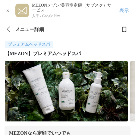
MEZONメゾン/美容室定額（サブスク）サ
×
表示
ービス
入手 -
Google Play
メニュー詳細
プレミアムヘッドスパ
【MEZON】プレミアムヘッドスパ
MEZONなら定額でいつでも