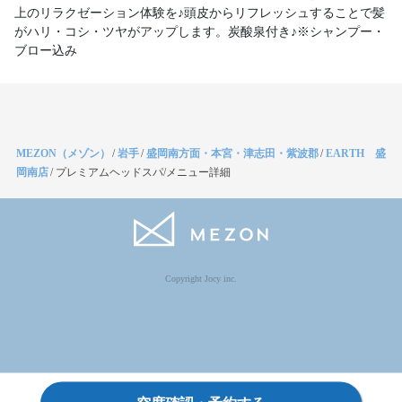
上のリラクゼーション体験を♪頭皮からリフレッシュすることで髪
がハリ・コシ・ツヤがアップします。炭酸泉付き♪※シャンプー・
ブロー込み
MEZON（メゾン）
/
岩手
/
盛岡南方面・本宮・津志田・紫波郡
/
EARTH 盛
岡南店
/
プレミアムヘッドスパ/メニュー詳細
Copyright Jocy inc.