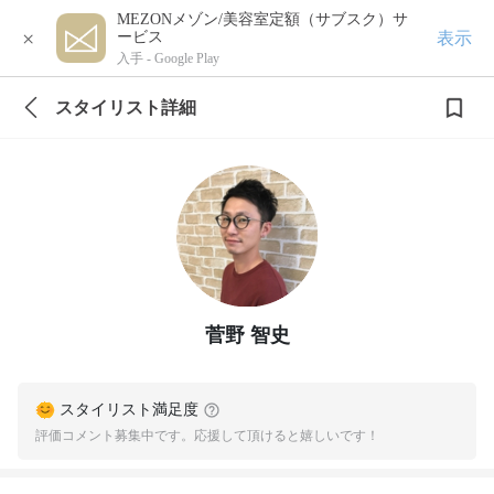
MEZONメゾン/美容室定額（サブスク）サ
×
表示
ービス
入手 -
Google Play
スタイリスト詳細
菅野 智史
スタイリスト満足度
評価コメント募集中です。応援して頂けると嬉しいです！