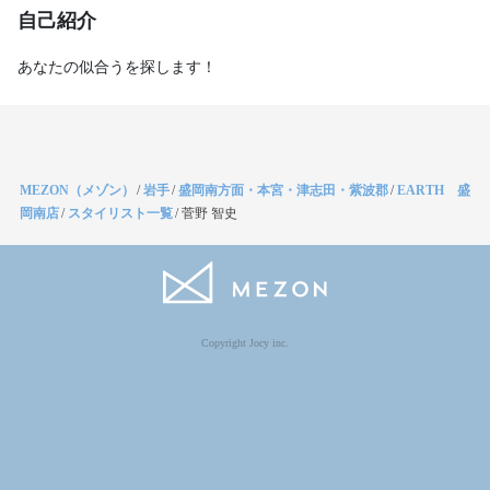
自己紹介
あなたの似合うを探します！
MEZON（メゾン）
/
岩手
/
盛岡南方面・本宮・津志田・紫波郡
/
EARTH 盛
岡南店
/
スタイリスト一覧
/
菅野 智史
Copyright Jocy inc.