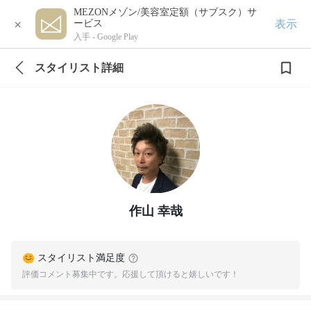
MEZONメゾン/美容室定額（サブスク）サ
×
表示
ービス
入手 -
Google Play
スタイリスト詳細
作山 幸哉
スタイリスト満足度
評価コメント募集中です。応援して頂けると嬉しいです！