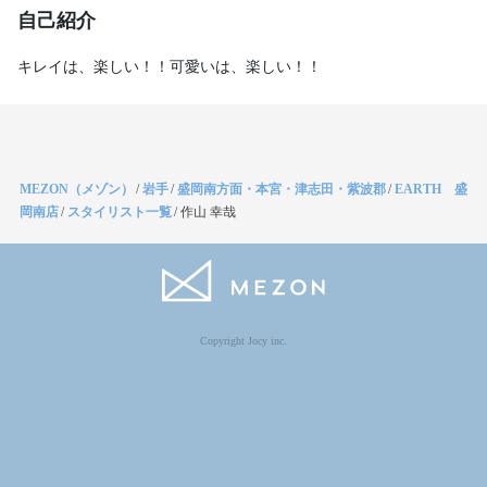
自己紹介
キレイは、楽しい！！可愛いは、楽しい！！
MEZON（メゾン）
/
岩手
/
盛岡南方面・本宮・津志田・紫波郡
/
EARTH 盛
岡南店
/
スタイリスト一覧
/
作山 幸哉
Copyright Jocy inc.