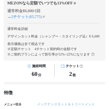
MEZONなら定額でいつでも
13
%OFF
※
通常料金¥6,600/1回
→
2チケット(¥5,775)
※
通常料金詳細
デザインカット料金（シャンプー・スタイリング込）¥ 6,600
表示価格は全て税込です
※定額チケット 4チケット契約
時の金額です
※ご契約プランによって割引率が
12
%~
22
%になります
施術時間
チケット
60
2
分
枚
特徴
メンテナンスカット＆トリートメント
メニュー区分