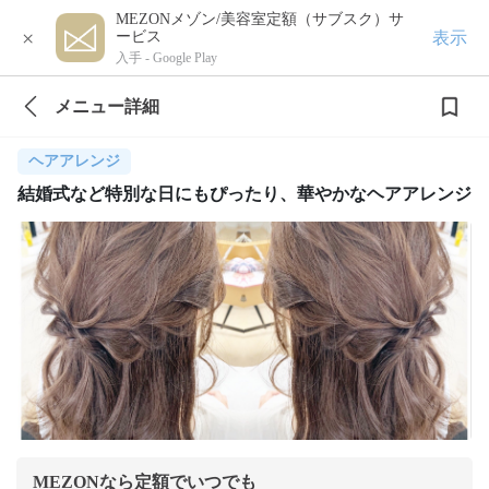
MEZONメゾン/美容室定額（サブスク）サ
×
表示
ービス
入手 -
Google Play
メニュー詳細
ヘアアレンジ
結婚式など特別な日にもぴったり、華やかなヘアアレンジ
MEZONなら定額でいつでも