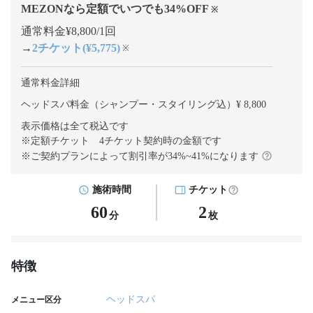
MEZONなら定額でいつでも
34
%OFF
※
通常料金¥8,800/1回
→
2チケット(¥5,775)
※
通常料金詳細
ヘッドスパ料金（シャンプー・スタイリング込）¥ 8,800
表示価格は全て税込です
※定額チケット 4チケット契約
時の金額です
※ご契約プランによって割引率が
34
%~
41
%になります
施術時間
チケット
60
2
分
枚
特徴
ヘッドスパ
メニュー区分