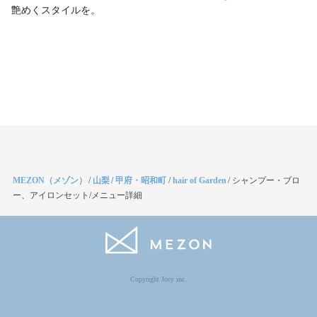
艶めくスタイルを。
MEZON（メゾン）
/
山梨
/
甲府・昭和町
/
hair of Garden
/
シャンプー・ブロ
ー、アイロンセット/メニュー詳細
Copyright Jocy inc.