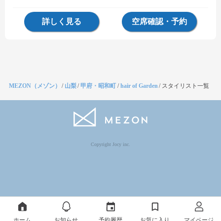
詳しく見る
空席確認・予約
MEZON（メゾン）
/
山梨
/
甲府・昭和町
/
hair of Garden
/
スタイリスト一覧
Copyright Jocy inc.
ホーム
お知らせ
予約履歴
お気に入り
マイページ