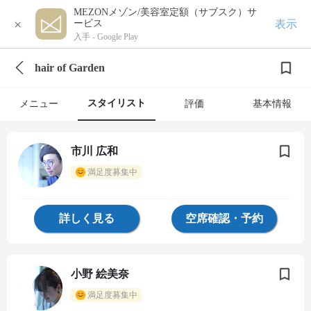
MEZONメゾン/美容室定額（サブスク）サ
×
表示
ービス
入手 -
Google Play
hair of Garden
スタイリスト
メニュー
評価
基本情報
市川 広和
満足度募集中
詳しく見る
空席確認・予約
小野 絵美奈
満足度募集中