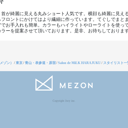
介
、首が綺麗に見える丸みショート人気です。横顔も綺麗に見え
らフロントにかけてはより繊細に作っています。てぐしでまと
アでお手入れも簡単。カラーもハイライトやローライトを使っ
カラーを提案させて頂いております。是非、お待ちしておりま
（メゾン）
/
東京
/
青山・表参道・原宿
/
Salon de MiLK HARAJUKU
/
スタイリスト一
Copyright Jocy inc.