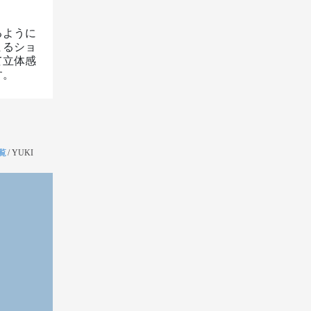
るように
まるショ
て立体感
す。
覧
/
YUKI