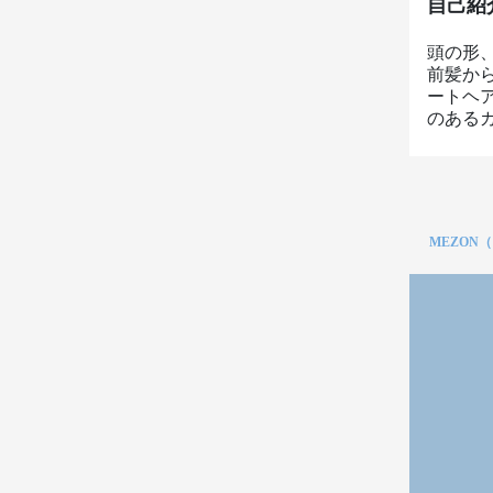
自己紹
頭の形
前髪か
ートヘ
のある
MEZON